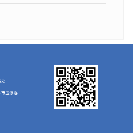
务处
乡市卫健委